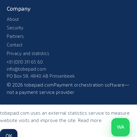
Company
About
Security
Partners
Contact
Privacy and statistics
+31 (0)10 311 65 60
info@tobepaid.com
PO Box 58, 4840 AB Prinsenbeek
© 2026 tobepaid.com
Payment orchestration software—
not a payment service provider.
tobepaid.com uses an external statistics service to measure
website visits and improve the site.
Read more
.
WA
OK