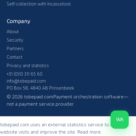
Self-collection with Incassotool
Company
About
Security
Partners
Contact
Privacy and statistics
+31 (0)10 311 65 60
info@tobepaid.com
PO Box 58, 4840 AB Prinsenbeek
© 2026 tobepaid.com
Payment orchestration software—
not a payment service provider.
WA
tobepaid.com uses an external statistics service to measure
website visits and improve the site.
Read more
.